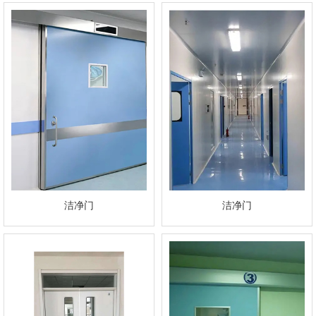
洁净门
洁净门