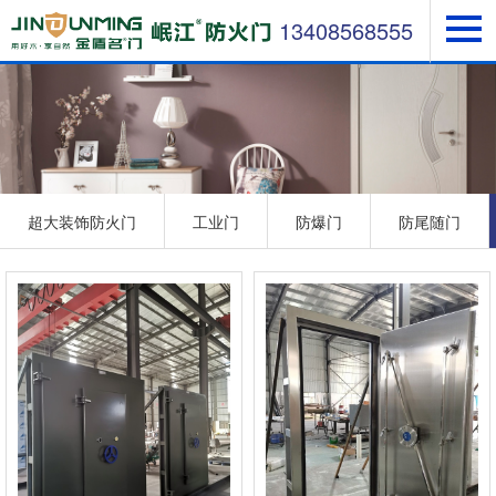
13408568555
超大装饰防火门
工业门
防爆门
防尾随门